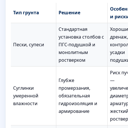
Особен
Тип грунта
Решение
и риск
Стандартная
Хороши
установка столбов с
дренаж,
Пески, супеси
ПГС-подушкой и
контро
монолитным
усадки
ростверком
подушк
Риск пу
Глубже
—
Суглинки
промерзания,
увелич
умеренной
обязательная
диамет
влажности
гидроизоляция и
арматур
армирование
жестки
роствер