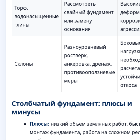
Рассмотреть
Высоки
Торф,
свайный фундамент
деформ
водонасыщенные
или замену
корроз
глины
основания
агресси
Боковы
Разноуровневый
нагрузк
ростверк,
необхо
Склоны
анкеровка, дренаж,
расчета
противооползневые
устойч
меры
откоса
Столбчатый фундамент: плюсы и
минусы
Плюсы:
низкий объем земляных работ, быс
монтаж фундамента, работа на сложном ре