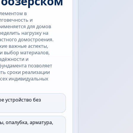
лоозёрском
лементом в
лговечность и
рименяется для домов
еделить нагрузку на
частного домостроения.
кие важные аспекты,
 и выбор материалов,
адёжности и
фундамента позволяет
ить сроки реализации
 всех индивидуальных
ое устройство без
ы, опалубка, арматура,