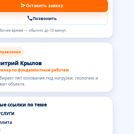
Оставить заявку
Позвонить
абочее время — обычно до 10 минут.
аправления
итрий Крылов
енер по фундаментным работам
бирает тип основания под нагрузки, геологию и
мат объекта.
ые ссылки по теме
УСЛУГИ
плита
т